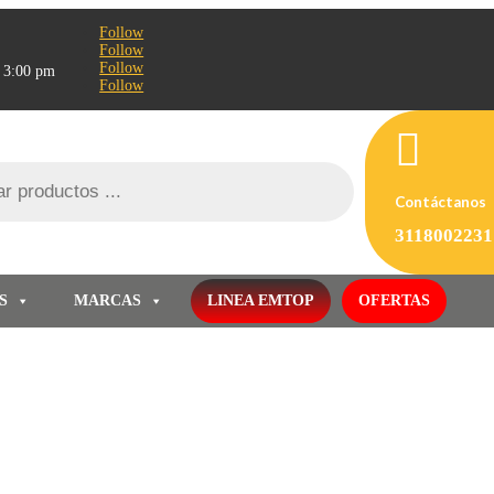
Follow
Follow
Follow
- 3:00 pm
Follow

Contáctanos
3118002231
S
MARCAS
LINEA EMTOP
OFERTAS