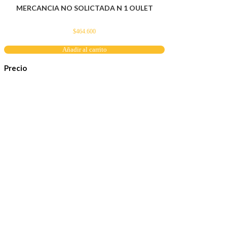
MERCANCIA NO SOLICTADA N 1 OULET
$
464.600
Añadir al carrito
Precio
Servicio al cliente
Políticas de privacidad
Política de tratamiento de datos
Políticas de devoluciones y reembolsos
Términos y condiciones
Políticas de envíos
Políticas garantías
Cuenta
Mi cuenta
Carrito
Solicitar Crédito
Navegación
Herramientas y maquinaría
Construcción y ferretería