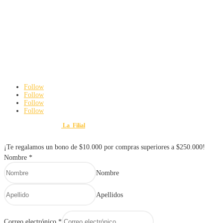
Seguridad industrial
Hogar e iluminación
Contacto
3142192063
ferreteriayvariedadesmauroweb@gmail.com
Carrera 8 # 18 – 45 Cali, Valle del Cauca
De Lunes a viernes: 8:00 am a 6:00 pm
Sábados: 8:00 am a 3:00 pm
Follow
Follow
Follow
Follow
Diseño y Desarrollo por
La_Filial
© 2025 FERRETERÍA Y VARIEDADES MAURO. Todos lo
¡Te regalamos un bono de $10.000 por compras superiores a $250.000!
Nombre
*
Nombre
Apellidos
Correo electrónico
*