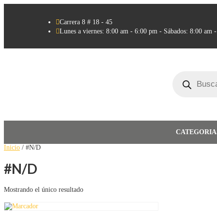

Carrera 8 # 18 - 45

Lunes a viernes: 8:00 am - 6:00 pm - Sábados: 8:00 am 
Búsqueda
de
productos
CATEGORIA
Inicio
/ #N/D
#N/D
Mostrando el único resultado