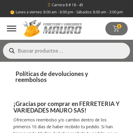
Carrera 8 # 18 - 45

Lunes a viernes: 8:00 am - 6:00 pm - Sábados: 8:00 am - 3:00 pm

0
Búsqueda
de
productos
Políticas de devoluciones y
reembolsos
¡Gracias por comprar en FERRETERIA Y
VARIEDADES MAURO SAS!
Ofrecemos reembolso y/o cambio dentro de los
primeros 10 días de haber recibido tu pedido. Si han