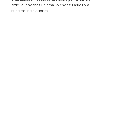
artículo, envíanos un email o envía tu artículo a
nuestras instalaciones.
Servicio al cliente
Políticas de privacidad
Política de tratamiento de datos
Políticas de devoluciones y reembolsos
Términos y condiciones
Políticas de envíos
Políticas garantías
Cuenta
Mi cuenta
Carrito
Solicitar Crédito