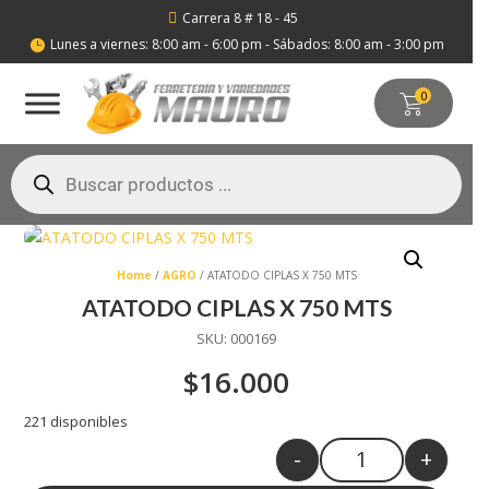
Carrera 8 # 18 - 45

Lunes a viernes: 8:00 am - 6:00 pm - Sábados: 8:00 am - 3:00 pm

0
Búsqueda
de
productos
Home
/
AGRO
/ ATATODO CIPLAS X 750 MTS
ATATODO CIPLAS X 750 MTS
SKU:
000169
$
16.000
221 disponibles
-
+
Quantity