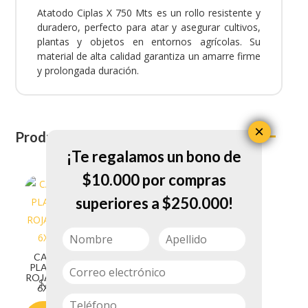
Atatodo Ciplas X 750 Mts es un rollo resistente y
duradero, perfecto para atar y asegurar cultivos,
plantas y objetos en entornos agrícolas. Su
material de alta calidad garantiza un amarre firme
y prolongada duración.
×
Productos relacionados
¡Te regalamos un bono de
$10.000 por compras
superiores a $250.000!
CADENA
PLASTICA
ASPERSOR
ROJA 5/16 X
$
2.200
SIN ESTACA
6X1MT
EDUKE HT
$
5.800
50047