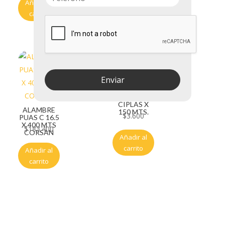
Añadir al
carrito
Añadir al
carrito
Enviar
ATATODO
CIPLAS X
ALAMBRE
150 MTS.
$
3.600
PUAS C 16.5
X 400 MTS
$
183.400
CORSAN
Añadir al
carrito
Añadir al
carrito
Servicio al cliente
Políticas de privacidad