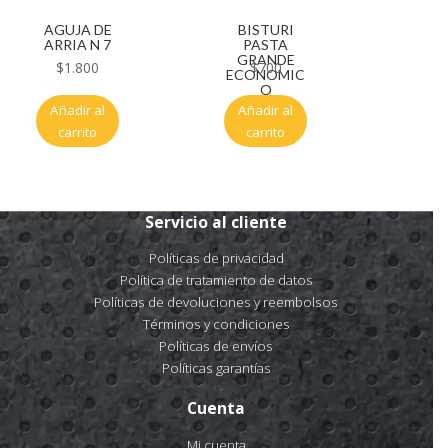
AGUJA DE
BISTURI
ARRIA N 7
PASTA
GRANDE
$
1.800
$
700
ECONOMIC
O
Añadir al
Añadir al
carrito
carrito
Servicio al cliente
Políticas de privacidad
Política de tratamiento de datos
Políticas de devoluciones y reembolsos
Términos y condiciones
Políticas de envíos
Políticas garantías
Cuenta
Mi cuenta