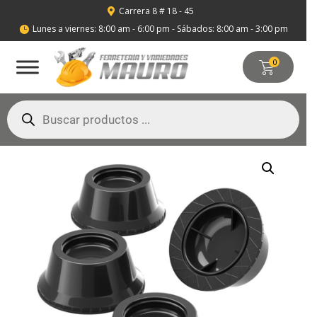
Carrera 8 # 18 - 45

Lunes a viernes: 8:00 am - 6:00 pm - Sábados: 8:00 am - 3:00 pm

0
Búsqueda
de
productos