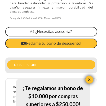
para brindar estabilidad y protección a lavadoras. Su
diseño asegura firmeza y mayor durabilidad del
electrodoméstico.
Categoría:
HOGAR Y VARIOS
Marca:
VARIOS
¿Necesitas asesoria?
Reclama tu bono de descuento!
DESCRIPCIÓN
×
Base Para Lavadora Juego es un soporte
¡Te regalamos un bono de
resistente, ideal para brindar estabilidad y
$10.000 por compras
protección a lavadoras. Su diseño asegura
firmeza y mayor durabilidad del electrodoméstico.
superiores a $250.000!