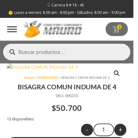
Carrera 8 # 18 - 45

Lunes a viernes: 8:00 am - 6:00 pm - Sábados: 8:00 am - 3:00 pm

0
Búsqueda
de
productos
Home
/
CERRADURAS
/ BISAGRA COMUN INDUMA DE 4
BISAGRA COMUN INDUMA DE 4
SKU:
000233
$
50.700
13 disponibles
-
+
Quantity