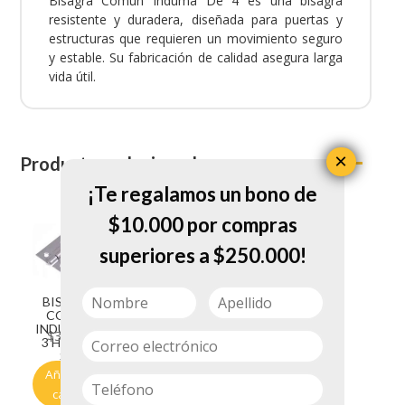
Bisagra Comun Induma De 4 es una bisagra
resistente y duradera, diseñada para puertas y
estructuras que requieren un movimiento seguro
y estable. Su fabricación de calidad asegura larga
vida útil.
×
Productos relacionados
¡Te regalamos un bono de
$10.000 por compras
superiores a $250.000!
BISAGRA
COMUN
BISAGRA
INDUMA DE
COBRIZAD
$
31.950
3 HIERRO
A INDUMA
$
20.400
S/T
DE 11/2
Añadir al
Añadir al
carrito