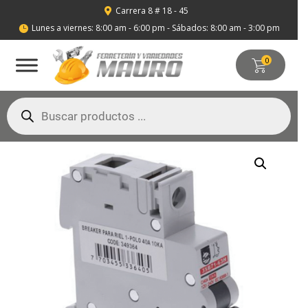
Carrera 8 # 18 - 45

Lunes a viernes: 8:00 am - 6:00 pm - Sábados: 8:00 am - 3:00 pm

0
Búsqueda
de
productos