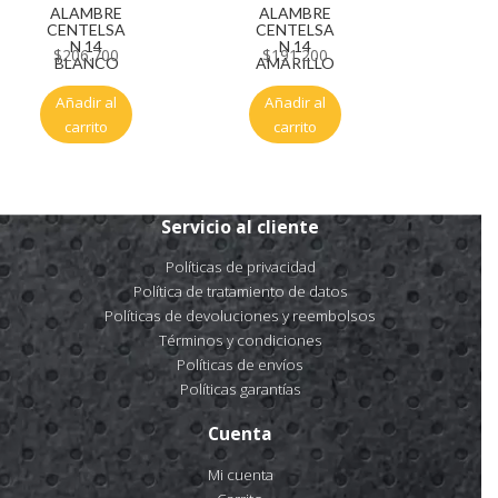
ALAMBRE
ALAMBRE
CENTELSA
CENTELSA
N 14
N 14
$
206.700
$
191.200
BLANCO
AMARILLO
Añadir al
Añadir al
carrito
carrito
Servicio al cliente
Políticas de privacidad
Política de tratamiento de datos
Políticas de devoluciones y reembolsos
Términos y condiciones
Políticas de envíos
Políticas garantías
Cuenta
Mi cuenta