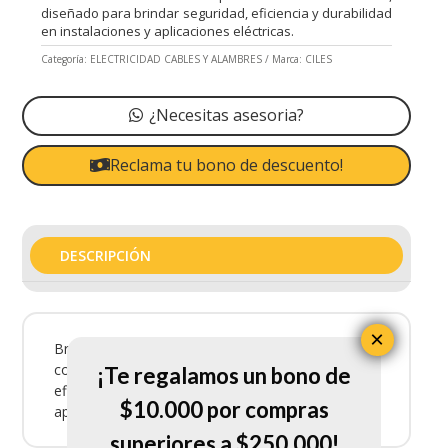
diseñado para brindar seguridad, eficiencia y durabilidad
en instalaciones y aplicaciones eléctricas.
Categoría:
ELECTRICIDAD CABLES Y ALAMBRES
Marca:
CILES
¿Necesitas asesoria?
Reclama tu bono de descuento!
DESCRIPCIÓN
×
Breke Ciles Riel 1P 20A es un producto eléctrico
confiable, diseñado para brindar seguridad,
¡Te regalamos un bono de
eficiencia y durabilidad en instalaciones y
$10.000 por compras
aplicaciones eléctricas.
superiores a $250.000!