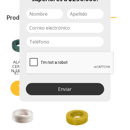
Productos relacionados
ALAMBRE
BREKE
CENTELSA
CILES DE 50
N 14 VERDE
AMP
$
218.940
$
17.300
Leer
Añadir al
Enviar
más
carrito