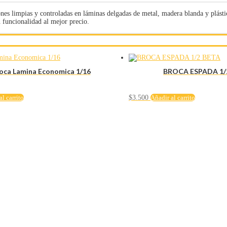
es limpias y controladas en láminas delgadas de metal, madera blanda y plásti
 funcionalidad al mejor precio.
oca Lamina Economica 1/16
BROCA ESPADA 1/
al carrito
$
3.500
Añadir al carrito