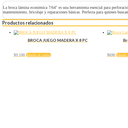
La broca lámina económica 7/64" es una herramienta esencial para perforacion
mantenimiento, bricolaje y reparaciones básicas. Perfecta para quienes buscan
Productos relacionados
BROCA JUEGO MADERA X 8 PC
Br
$
9.100
Añadir al carrito
$
690
Añadir 
Servicio al cliente
Políticas de privacidad
Política de tratamiento de datos
Políticas de devoluciones y reembolsos
Términos y condiciones
Políticas de envíos
Políticas garantías
Cuenta
Mi cuenta
Carrito
Solicitar Crédito
Navegación