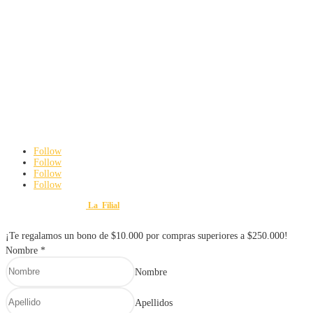
Herramientas y maquinaría
Construcción y ferretería
Seguridad industrial
Hogar e iluminación
Contacto
3142192063
ferreteriayvariedadesmauroweb@gmail.com
Carrera 8 # 18 – 45 Cali, Valle del Cauca
De Lunes a viernes: 8:00 am a 6:00 pm
Sábados: 8:00 am a 3:00 pm
Follow
Follow
Follow
Follow
Diseño y Desarrollo por
La_Filial
© 2025 FERRETERÍA Y VARIEDADES MAURO. Todos lo
¡Te regalamos un bono de $10.000 por compras superiores a $250.000!
Nombre
*
Nombre
Apellidos