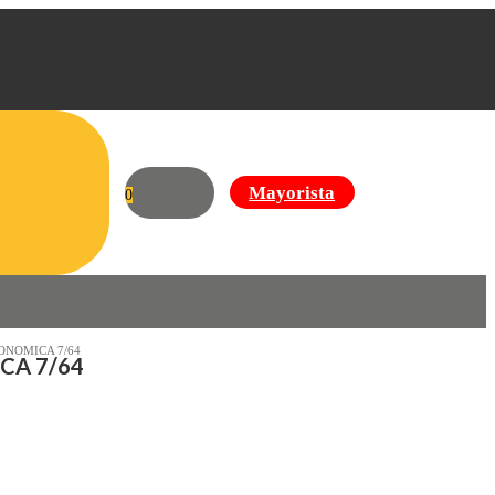
Mayorista
0
ONOMICA 7/64
CA 7/64