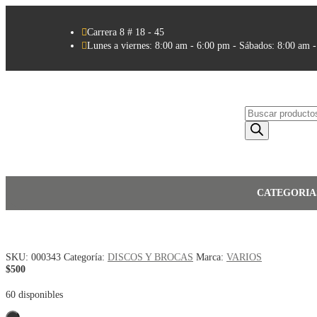

Carrera 8 # 18 - 45

Lunes a viernes: 8:00 am - 6:00 pm - Sábados: 8:00 am 
Búsqueda
de
productos
CATEGORIA
SKU:
000343
Categoría:
DISCOS Y BROCAS
Marca:
VARIOS
$
500
60 disponibles
Quantity