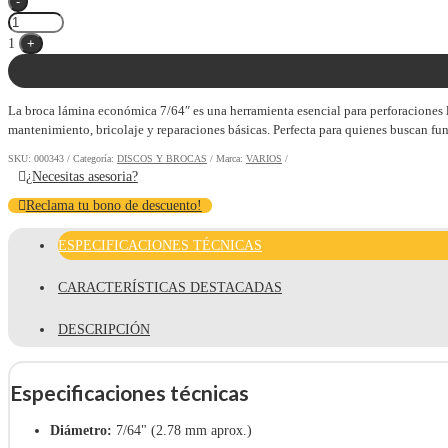
-
1
+
La broca lámina económica 7/64″ es una herramienta esencial para perforaciones l
mantenimiento, bricolaje y reparaciones básicas. Perfecta para quienes buscan fun
SKU:
000343
Categoría:
DISCOS Y BROCAS
Marca:
VARIOS
¿Necesitas asesoria?
Reclama tu bono de descuento!
ESPECIFICACIONES TÉCNICAS
CARACTERÍSTICAS DESTACADAS
DESCRIPCIÓN
Especificaciones técnicas
Diámetro:
7/64" (2.78 mm aprox.)