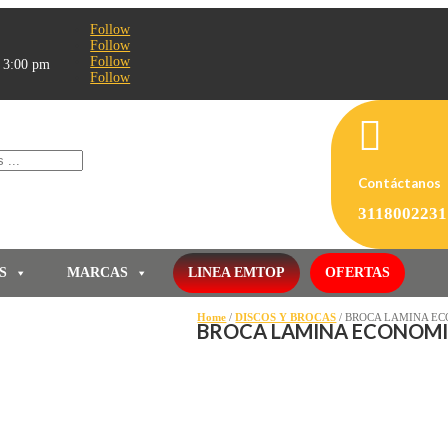
Follow
Follow
Follow
- 3:00 pm
Follow

Contáctanos
3118002231
S
MARCAS
LINEA EMTOP
OFERTAS
Home
/
DISCOS Y BROCAS
/ BROCA LAMINA EC
BROCA LAMINA ECONOMI