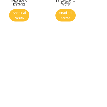
INCOLMA
ECONOMIC
$
3.950
$
4.650
DE 3/32
A 3/8
Añadir al
Añadir al
carrito
carrito
Servicio al cliente
Políticas de privacidad
Política de tratamiento de datos
Políticas de devoluciones y reembolsos
Términos y condiciones
Políticas de envíos
Políticas garantías
Cuenta
Mi cuenta
Carrito
Solicitar Crédito