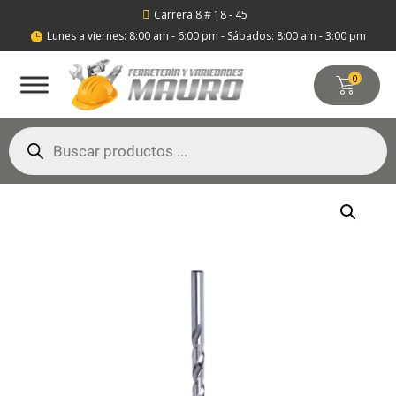
Carrera 8 # 18 - 45

Lunes a viernes: 8:00 am - 6:00 pm - Sábados: 8:00 am - 3:00 pm

0
Búsqueda
de
productos