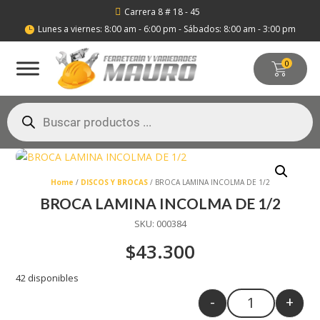
Carrera 8 # 18 - 45

Lunes a viernes: 8:00 am - 6:00 pm - Sábados: 8:00 am - 3:00 pm

0
Búsqueda
de
productos
Home
/
DISCOS Y BROCAS
/ BROCA LAMINA INCOLMA DE 1/2
BROCA LAMINA INCOLMA DE 1/2
SKU:
000384
$
43.300
42 disponibles
-
+
Quantity