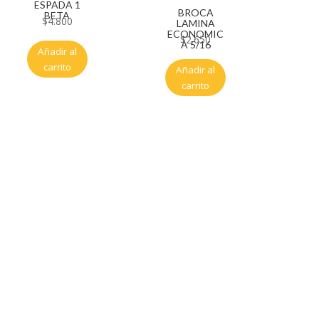
ESPADA 1
BROCA
BETA
$
4.800
LAMINA
ECONOMIC
$
2.650
A 5/16
Añadir al
carrito
Añadir al
carrito
Servicio al cliente
Políticas de privacidad
Política de tratamiento de datos
Políticas de devoluciones y reembolsos
Términos y condiciones
Políticas de envíos
Políticas garantías
Cuenta
Mi cuenta