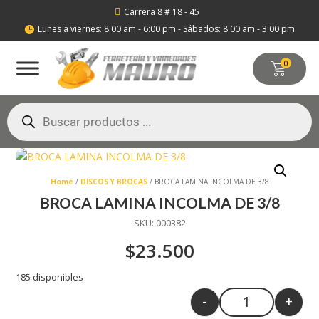
Carrera 8 # 18 - 45

Lunes a viernes: 8:00 am - 6:00 pm - Sábados: 8:00 am - 3:00 pm

0
Búsqueda
de
productos
Home
/
DISCOS Y BROCAS
/ BROCA LAMINA INCOLMA DE 3/8
BROCA LAMINA INCOLMA DE 3/8
SKU:
000382
$
23.500
185 disponibles
-
+
Quantity