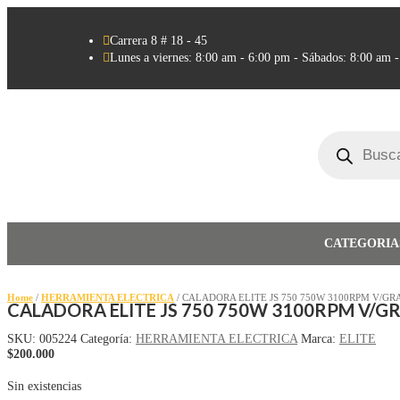

Carrera 8 # 18 - 45

Lunes a viernes: 8:00 am - 6:00 pm - Sábados: 8:00 am 
Búsqueda
de
productos
CATEGORIA
Home
/
HERRAMIENTA ELECTRICA
/ CALADORA ELITE JS 750 750W 3100RPM V/GR
CALADORA ELITE JS 750 750W 3100RPM V/G
SKU:
005224
Categoría:
HERRAMIENTA ELECTRICA
Marca:
ELITE
$
200.000
Sin existencias