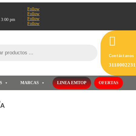
Follow
Follow
Follow
- 3:00 pm
Follow

Contáctanos
3118002231
S
MARCAS
LINEA EMTOP
OFERTAS
A
RA