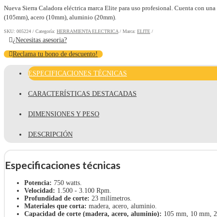
Nueva Sierra Caladora eléctrica marca Elite para uso profesional. Cuenta con un
(105mm), acero (10mm), aluminio (20mm).
SKU:
005224
Categoría:
HERRAMIENTA ELECTRICA
Marca:
ELITE
¿Necesitas asesoria?
Reclama tu bono de descuento!
ESPECIFICACIONES TÉCNICAS
CARACTERÍSTICAS DESTACADAS
DIMENSIONES Y PESO
DESCRIPCIÓN
Especificaciones técnicas
Potencia:
750 watts.
Velocidad:
1.500 - 3.100 Rpm.
Profundidad de corte:
23 milímetros.
Materiales que corta:
madera, acero, aluminio.
Capacidad de corte (madera, acero, aluminio):
105 mm, 10 mm, 