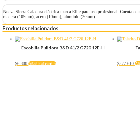
Nueva Sierra Caladora eléctrica marca Elite para uso profesional. Cuenta co
madera (105mm), acero (10mm), aluminio (20mm).
Productos relacionados
Escobilla Pulidora B&D 41/2 G720 12E-H
Ta
$
6.300
Añadir al carrito
$
377.610
Aña
Servicio al cliente
Políticas de privacidad
Política de tratamiento de datos
Políticas de devoluciones y reembolsos
Términos y condiciones
Políticas de envíos
Políticas garantías
Cuenta
Mi cuenta
Carrito
Solicitar Crédito