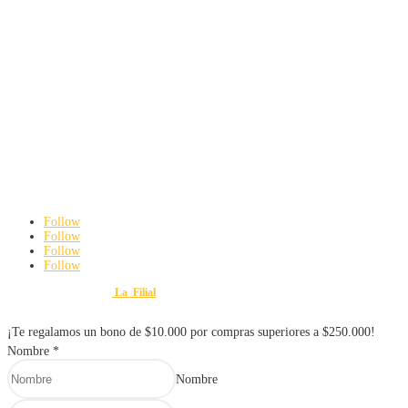
Navegación
Herramientas y maquinaría
Construcción y ferretería
Seguridad industrial
Hogar e iluminación
Contacto
3142192063
ferreteriayvariedadesmauroweb@gmail.com
Carrera 8 # 18 – 45 Cali, Valle del Cauca
De Lunes a viernes: 8:00 am a 6:00 pm
Sábados: 8:00 am a 3:00 pm
Follow
Follow
Follow
Follow
Diseño y Desarrollo por
La_Filial
© 2025 FERRETERÍA Y VARIEDADES MAURO. Todos lo
¡Te regalamos un bono de $10.000 por compras superiores a $250.000!
Nombre
*
Nombre