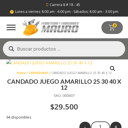
Carrera 8 # 18 - 45

Lunes a viernes: 8:00 am - 6:00 pm - Sábados: 8:00 am - 3:00 pm

0
Búsqueda
de
productos
Home
/
CERRADURAS
/ CANDADO JUEGO AMARILLO 25 30 40 X 12
CANDADO JUEGO AMARILLO 25 30 40 X
12
SKU:
000607
$
29.500
94 disponibles
-
+