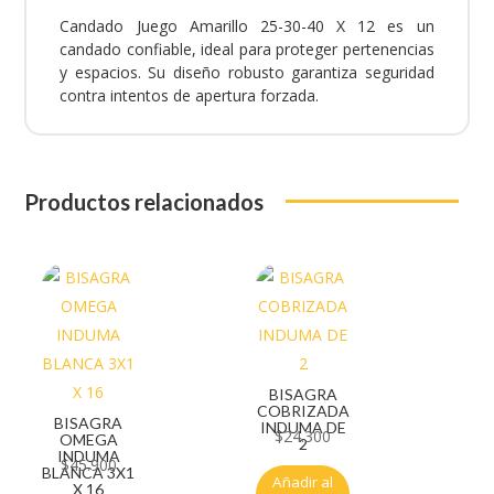
Candado Juego Amarillo 25-30-40 X 12 es un
candado confiable, ideal para proteger pertenencias
y espacios. Su diseño robusto garantiza seguridad
contra intentos de apertura forzada.
Productos relacionados
BISAGRA
COBRIZADA
BISAGRA
INDUMA DE
$
24.300
OMEGA
2
INDUMA
$
45.900
BLANCA 3X1
Añadir al
X 16