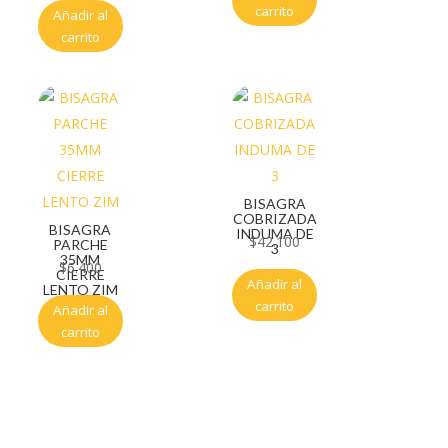
carrito
Añadir al
carrito
BISAGRA
COBRIZADA
BISAGRA
INDUMA DE
$
42.100
PARCHE
3
35MM
$
6.400
CIERRE
Añadir al
LENTO ZIM
carrito
Añadir al
carrito
Servicio al cliente