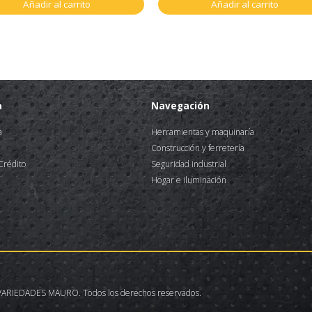
Añadir al carrito
Añadir al carrito
a
Navegación
a
Herramientas y maquinaría
Construcción y ferretería
 Crédito
Seguridad industrial
Hogar e iluminación
ARIEDADES MAURO. Todos los derechos reservados.