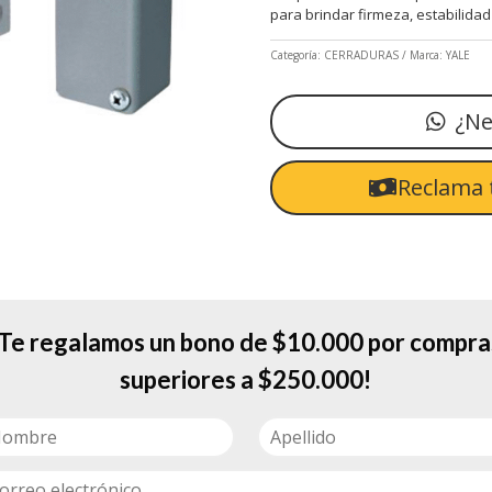
para brindar firmeza, estabilidad
Categoría:
CERRADURAS
Marca:
YALE
¿Ne
Reclama 
¡Te regalamos un bono de $10.000 por compra
superiores a $250.000!
de seguridad confiable, diseñado para brindar firmeza, estabilidad y 