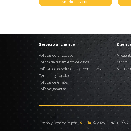
Añadir al carrito
Servicio al cliente
Cuent
Políticas de privacidad
Mi cuent
Política de tratamiento de datos
Carrito
Políticas de devoluciones y reembolsos
Solicitar
Términos y condiciones
Políticas de envíos
Políticas garantías
Diseño y Desarrollo por
La_Filial
© 2025 FERRETERÍA Y V