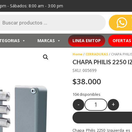
0 pm - Sábados: 8:00 am - 3:00 pm
eda

ctos
TEGORIAS
MARCAS
LINEA EMTOP
OFERTAS
Home
/
CERRADURAS
/ CHAPA PHILI
CHAPA PHILIS 2250 
SKU:
005699
$
38.000
104 disponibles
-
+
Quantity
Chapa Philis 2250 Izquierda es