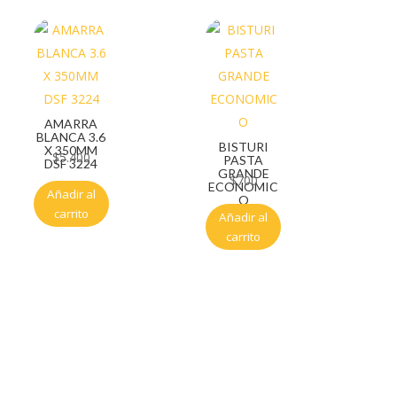
AMARRA
BLANCA 3.6
BISTURI
X 350MM
$
5.400
PASTA
DSF 3224
GRANDE
$
700
ECONOMIC
Añadir al
O
carrito
Añadir al
carrito
Servicio al cliente
Políticas de privacidad
Política de tratamiento de datos
Políticas de devoluciones y reembolsos