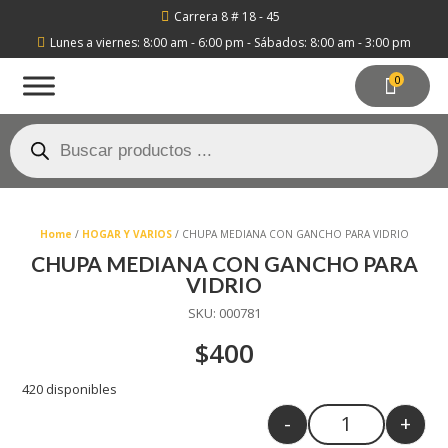
Carrera 8 # 18 - 45

Lunes a viernes: 8:00 am - 6:00 pm - Sábados: 8:00 am - 3:00 pm

0
Búsqueda
de
productos
Home
/
HOGAR Y VARIOS
/ CHUPA MEDIANA CON GANCHO PARA VIDRIO
CHUPA MEDIANA CON GANCHO PARA
VIDRIO
SKU:
000781
$
400
420 disponibles
-
+
Quantity