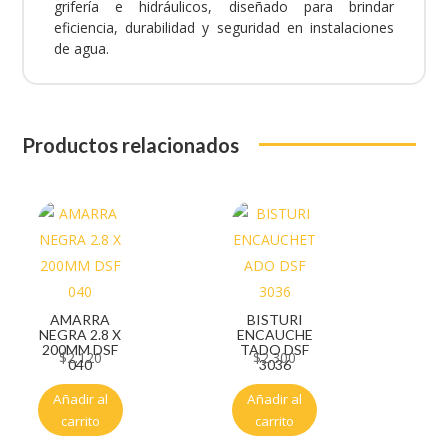
grifería e hidráulicos, diseñado para brindar
eficiencia, durabilidad y seguridad en instalaciones
de agua.
Productos relacionados
AMARRA
BISTURI
NEGRA 2.8 X
ENCAUCHE
200MM DSF
TADO DSF
$
2.120
$
2.300
040
3036
Añadir al
Añadir al
carrito
carrito