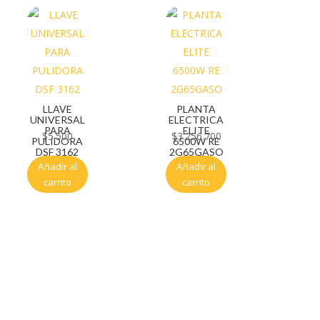
LLAVE
PLANTA
UNIVERSAL
ELECTRICA
PARA
ELITE
$
5.500
$
3.256.700
PULIDORA
6500W RE
DSF 3162
2G65GASO
Añadir al
Añadir al
carrito
carrito
Servicio al cliente
Políticas de privacidad
Política de tratamiento de datos
Políticas de devoluciones y reembolsos