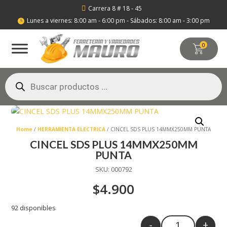
Carrera 8 # 18 - 45

Lunes a viernes: 8:00 am - 6:00 pm - Sábados: 8:00 am - 3:00 pm

0
Búsqueda
de
productos
Home
/
HERRAMIENTA ELECTRICA
/ CINCEL SDS PLUS 14MMX250MM PUNTA
CINCEL SDS PLUS 14MMX250MM
PUNTA
SKU:
000792
$
4.900
92 disponibles
-
+