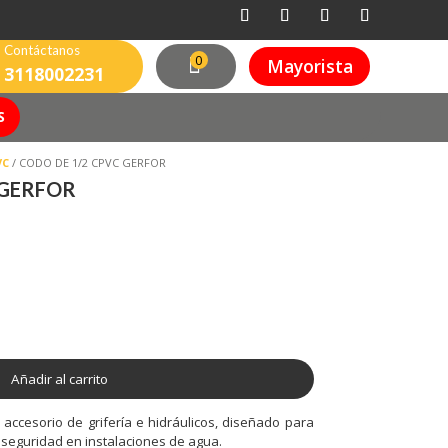
Contáctanos
0
Mayorista
3118002231
S
VC
/ CODO DE 1/2 CPVC GERFOR
 GERFOR
Añadir al carrito
accesorio de grifería e hidráulicos, diseñado para
y seguridad en instalaciones de agua.