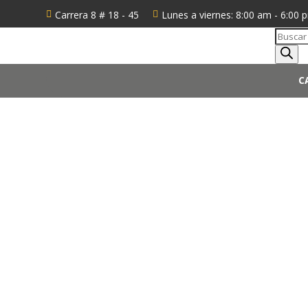
Carrera 8 # 18 - 45
Lunes a viernes: 8:00 am - 6:00 


Búsque
de
produc
C