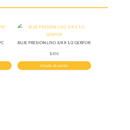
VC
BUJE PRESION LISO 3/4 X 1/2 GERFOR
$
450
Añadir al carrito
Contacto
3142192063
ferreteriayvariedadesmauroweb@gmail.com