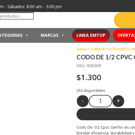
pm - Sábados: 8:00 am - 3:00 pm
da
tos
ATEGORIAS
MARCAS
LINEA EMTOP
OFERTA
Home
/
TUBERIA Y ACCESORIOS P
CODO DE 1/2 CPVC
SKU:
006309
$
1.300
253 disponibles
-
+
Quantity
Codo De 1/2 Cpvc Gerfor es un 
brindar eficiencia, durabilidad 