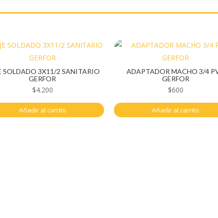
E SOLDADO 3X11/2 SANITARIO
ADAPTADOR MACHO 3/4 P
GERFOR
GERFOR
$
4.200
$
600
Añadir al carrito
Añadir al carrito
a
Navegación
ta
Herramientas y maquinaría
Construcción y ferretería