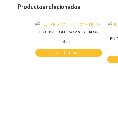
Productos relacionados
BUJE PRESION LISO 2 X 1 GERFOR
BUJ
$
4.400
Añadir al carrito
Servicio al cliente
Cuent
Políticas de privacidad
Mi cuen
Política de tratamiento de datos
Carrito