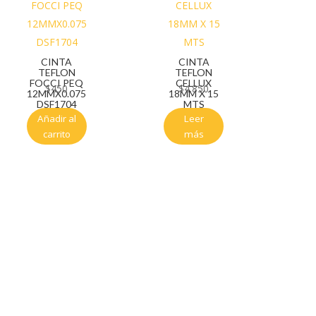
CINTA
CINTA
TEFLON
TEFLON
FOCCI PEQ
CELLUX
$
450
$
4.850
12MMX0.075
18MM X 15
DSF1704
MTS
Añadir al
Leer
carrito
más
Servicio al cliente
Políticas de privacidad
Política de tratamiento de datos
Políticas de devoluciones y reembolsos
Términos y condiciones
Políticas de envíos
Políticas garantías