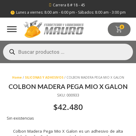
Carrera 8 # 18 - 45

Lunes a viernes: 8:00 am - 6:00 pm - Sábados: 8:00 am - 3:00 pm

0
Búsqueda
de
productos
Home
/
SILICONAS Y ADHESIVOS
/ COLBON MADERA PEGA MIO X GALON
COLBON MADERA PEGA MIO X GALON
SKU:
000933
$
42.480
Sin existencias
Colbon Madera Pega Mio X Galon es un adhesivo de alta