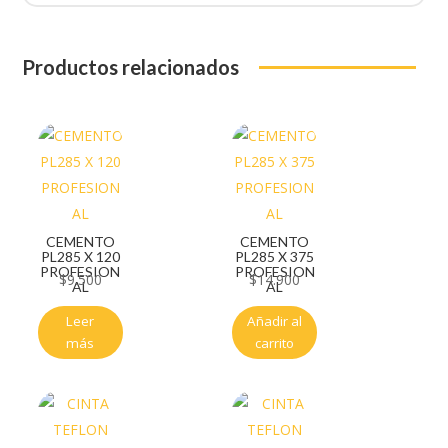
Productos relacionados
CEMENTO
CEMENTO
PL285 X 120
PL285 X 375
PROFESION
PROFESION
$
9.500
$
14.900
AL
AL
Leer
Añadir al
más
carrito