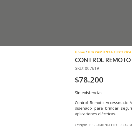
Home
/
HERRAMIENTA ELECTRICA
CONTROL REMOTO 
SKU:
007619
$
78.200
Sin existencias
Control Remoto Accessmatic Al
diseñado para brindar segurid
aplicaciones eléctricas.
Categoría:
HERRAMIENTA ELECTRICA
M