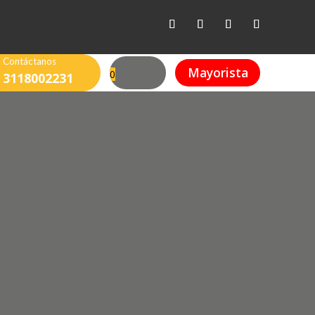
Contáctanos
Mayorista
0
3118002231