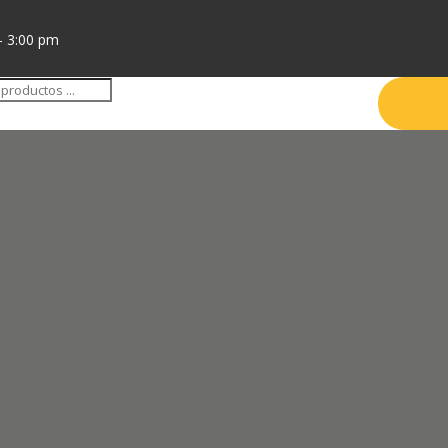
- 3:00 pm
da
tos