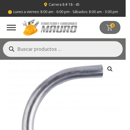
Carrera 8 # 18 - 45

Lunes a viernes: 8:00 am - 6:00 pm - Sábados: 8:00 am - 3:00 pm

0
Búsqueda
de
productos