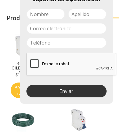
Productos relacionados
BREKE
ALAMBRE
CILES DE 16
CENTELSA
AMP
N 14
$
14.350
$
206.700
BLANCO
Añadir al
Añadir al
Enviar
carrito
carrito