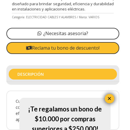
diseñado para brindar seguridad, eficiencia y durabilidad
en instalaciones y aplicaciones eléctricas.
Categoría:
ELECTRICIDAD CABLES Y ALAMBRES
Marca:
VARIOS
¿Necesitas asesoria?
Reclama tu bono de descuento!
DESCRIPCIÓN
×
Curva De 1/2 Emt es un producto eléctrico
confiable, diseñado para brindar seguridad,
¡Te regalamos un bono de
eficiencia y durabilidad en instalaciones y
$10.000 por compras
aplicaciones eléctricas.
superiores a $250.000!