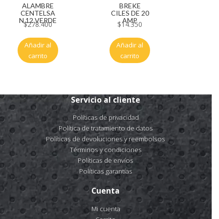
ALAMBRE
BREKE
CENTELSA
CILES DE 20
N 12 VERDE
AMP
$
278.400
$
14.350
Añadir al
Añadir al
carrito
carrito
Servicio al cliente
Políticas de privacidad
Política de tratamiento de datos
Políticas de devoluciones y reembolsos
Términos y condiciones
Políticas de envíos
Políticas garantías
Cuenta
Mi cuenta