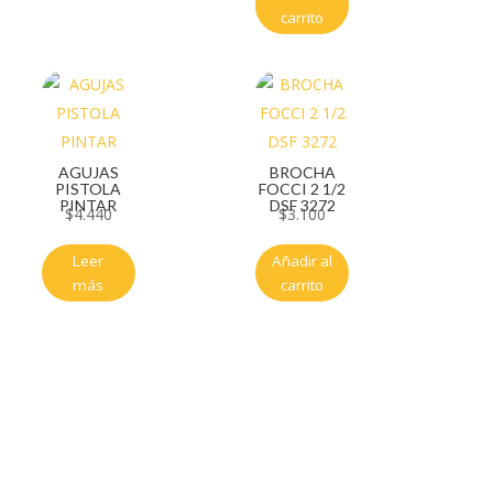
carrito
AGUJAS
BROCHA
PISTOLA
FOCCI 2 1/2
PINTAR
DSF 3272
$
4.440
$
3.100
Leer
Añadir al
más
carrito
Servicio al cliente
Políticas de privacidad
Política de tratamiento de datos
Políticas de devoluciones y reembolsos