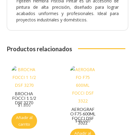
Fipteen Hembra Pistola Pintar es un accesorio de
pintura de alta precisión, diseñado para lograr
acabados uniformes y profesionales. Ideal para
proyectos industriales y domésticos.
Productos relacionados
BROCHA
FOCCI 1 1/2
DSF 3270
$
1.800
AEROGRAF
O F75 600ML
Añadir al
FOCCI DSF
$
46.000
3322
carrito
Añadir al