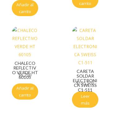
carrito
Añadir al
carrito
CHALECO
REFLECTIV
CARETA
O VERDE HT
$
6.750
SOLDAR
60105
ELECTRONI
$
195.500
CA SWEISS
Añadir al
C1-511
carrito
Leer
más
Servicio al cliente