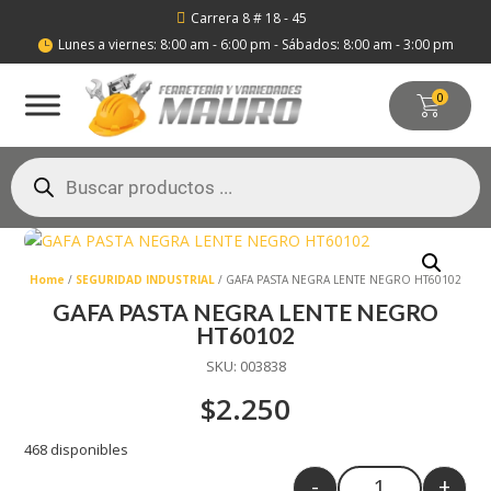
Carrera 8 # 18 - 45

Lunes a viernes: 8:00 am - 6:00 pm - Sábados: 8:00 am - 3:00 pm

0
Búsqueda
de
productos
Home
/
SEGURIDAD INDUSTRIAL
/ GAFA PASTA NEGRA LENTE NEGRO HT60102
GAFA PASTA NEGRA LENTE NEGRO
HT60102
SKU:
003838
$
2.250
468 disponibles
-
+