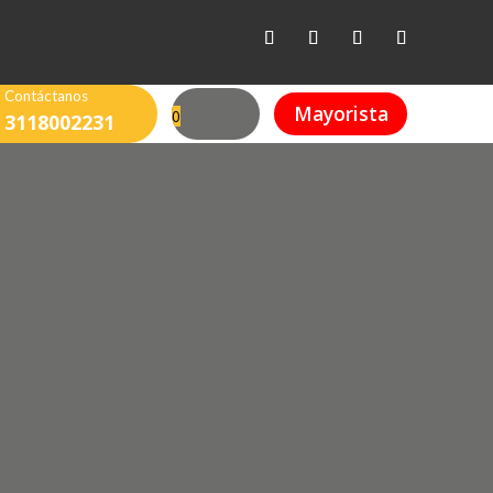
Contáctanos
Mayorista
0
3118002231