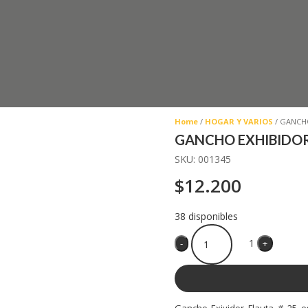
Home
/
HOGAR Y VARIOS
/ GANCHO
GANCHO EXHIBIDOR
SKU:
001345
$
12.200
38 disponibles
Quantity
1
-
+
Gancho Exividor Flauta # 25 e