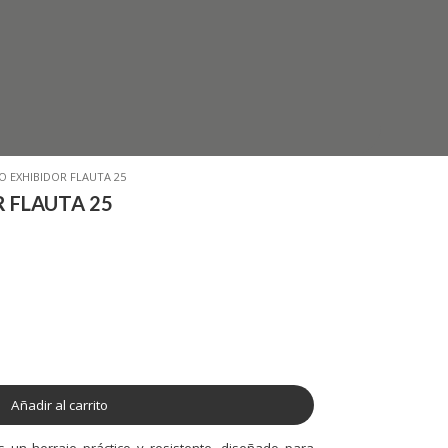
 EXHIBIDOR FLAUTA 25
 FLAUTA 25
Añadir al carrito
s un herraje práctico y resistente, diseñado para