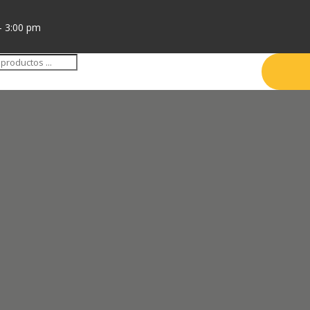
- 3:00 pm
da
tos