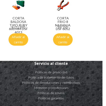
CORTA
CORTA
BALDOSA
FRIO 8
TIPO RUBY
NARANJA
$
252.600
$
9.700
600 MM DSF
DSF 6052
4013
Añadir al
Añadir al
carrito
carrito
Servicio al cliente
Políticas de privacidad
Política de tratamiento de datos
Políticas de devoluciones y reembolsos
Términos y condiciones
Políticas de envíos
Políticas garantías