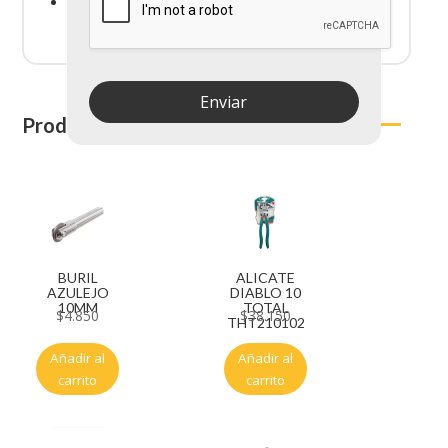
Sistema de disparo:
Por contacto
Enviar
Productos relacionados
BURIL
ALICATE
AZULEJO
DIABLO 10
10MM
TOTAL
$
4.850
$
38.150
THT210102
Añadir al
Añadir al
carrito
carrito