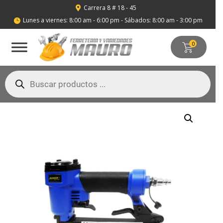
Carrera 8 # 18 - 45

Lunes a viernes: 8:00 am - 6:00 pm - Sábados: 8:00 am - 3:00 pm

0
Búsqueda
de
productos