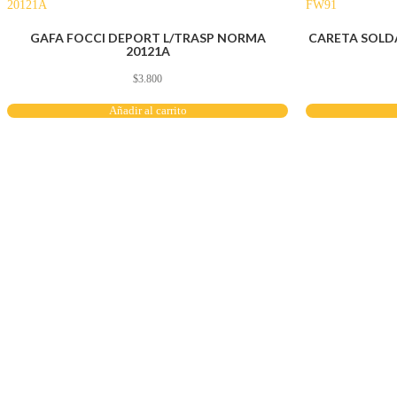
GAFA FOCCI DEPORT L/TRASP NORMA
CARETA SOLD
20121A
$
3.800
Añadir al carrito
Servicio al cliente
Políticas de privacidad
Política de tratamiento de datos
Políticas de devoluciones y reembolsos
Términos y condiciones
Políticas de envíos
Políticas garantías
Cuenta
Mi cuenta
Carrito
Solicitar Crédito
Navegación
Herramientas y maquinaría
Construcción y ferretería
Seguridad industrial