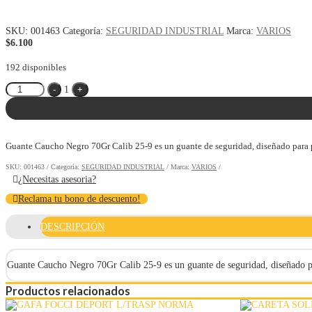
SKU:
001463
Categoría:
SEGURIDAD INDUSTRIAL
Marca:
VARIOS
$
6.100
192 disponibles
Quantity
-
1
+
Guante Caucho Negro 70Gr Calib 25-9 es un guante de seguridad, diseñado para pr
SKU:
001463
Categoría:
SEGURIDAD INDUSTRIAL
Marca:
VARIOS
¿Necesitas asesoria?
Reclama tu bono de descuento!
DESCRIPCIÓN
Guante Caucho Negro 70Gr Calib 25-9 es un guante de seguridad, diseñado par
Productos relacionados