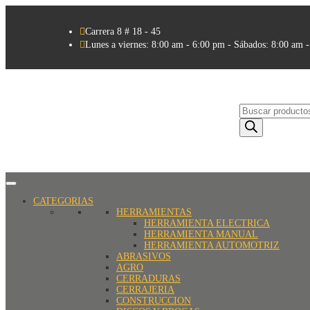

Carrera 8 # 18 - 45

Lunes a viernes: 8:00 am - 6:00 pm - Sábados: 8:00 am 
Búsqueda
de
productos
CATEGORIAS
HERRAMIENTAS
HERRAMIENTA ELECTRICA
HERRAMIENTA MANUAL
HERRAMIENTA AUTOMOTRIZ
ABRASIVOS
AGRO
CERRADURAS
CERRAJERIA
CONSTRUCCION