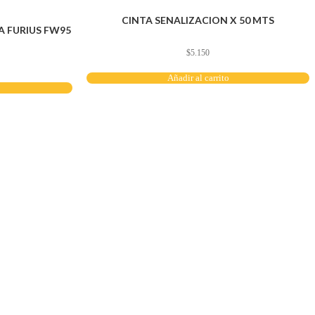
CINTA SENALIZACION X 50 MTS
 FURIUS FW95
$
5.150
Añadir al carrito