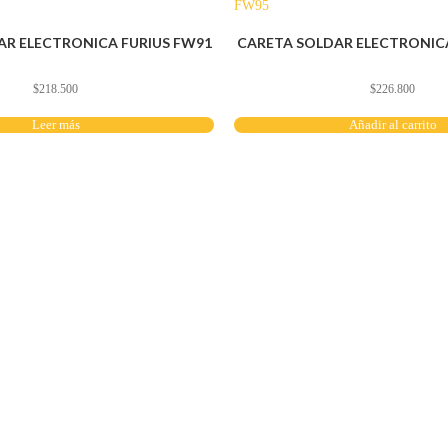
AR ELECTRONICA FURIUS FW91
CARETA SOLDAR ELECTRONICA
$
218.500
$
226.800
Leer más
Añadir al carrito