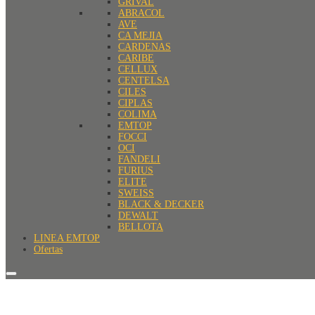
GRIVAL
ABRACOL
AVE
CA MEJIA
CARDENAS
CARIBE
CELLUX
CENTELSA
CILES
CIPLAS
COLIMA
EMTOP
FOCCI
OCI
FANDELI
FURIUS
ELITE
SWEISS
BLACK & DECKER
DEWALT
BELLOTA
LINEA EMTOP
Ofertas