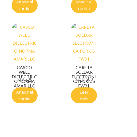
Añadir al
Añadir al
carrito
carrito
CASCO
CARETA
WELD
SOLDAR
DIELECTRIC
ELECTRONI
$
19.200
$
218.500
O NORMA
CA FURIUS
AMARILLO
FW91
Añadir al
Leer
carrito
más
Servicio al cliente