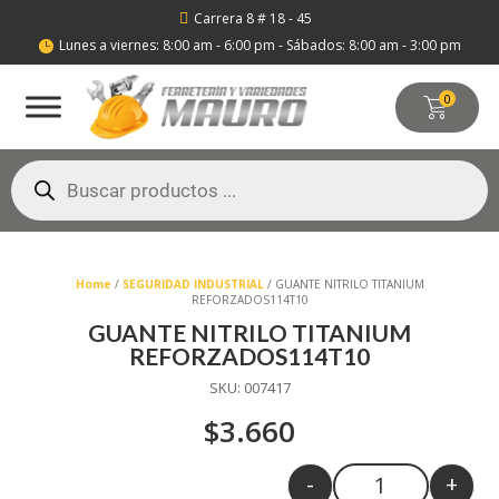
Carrera 8 # 18 - 45

Lunes a viernes: 8:00 am - 6:00 pm - Sábados: 8:00 am - 3:00 pm

0
Búsqueda
de
productos
Home
/
SEGURIDAD INDUSTRIAL
/ GUANTE NITRILO TITANIUM
REFORZADOS114T10
GUANTE NITRILO TITANIUM
REFORZADOS114T10
SKU:
007417
$
3.660
-
+
Quantity