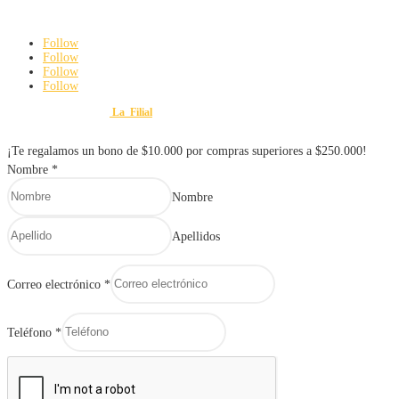
De Lunes a viernes: 8:00 am a 6:00 pm
Sábados: 8:00 am a 3:00 pm
Follow
Follow
Follow
Follow
Diseño y Desarrollo por
La_Filial
© 2025 FERRETERÍA Y VARIEDADES MAURO. Todos lo
¡Te regalamos un bono de $10.000 por compras superiores a $250.000!
Nombre
*
Nombre
Apellidos
Correo electrónico
*
Teléfono
*