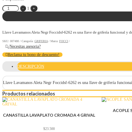
Quantity
-
1
+
Llave Lavamanos Aleta Negr Foccidsf-6262 es una llave de grifería funcional y dura
SKU:
007488
Categoría:
GRIFERIA
Marca:
FOCCI
¿Necesitas asesoria?
Reclama tu bono de descuento!
DESCRIPCIÓN
Llave Lavamanos Aleta Negr Foccidsf-6262 es una llave de grifería funcional y
Productos relacionados
ACOPLE S
CANASTILLA LAVAPLATO CROMADA 4 GRIVAL
$
23.500