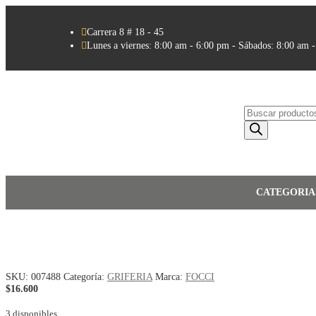

Carrera 8 # 18 - 45

Lunes a viernes: 8:00 am - 6:00 pm - Sábados: 8:00 am 
Búsqueda
de
productos
CATEGORIA
SKU:
007488
Categoría:
GRIFERIA
Marca:
FOCCI
$
16.600
3 disponibles