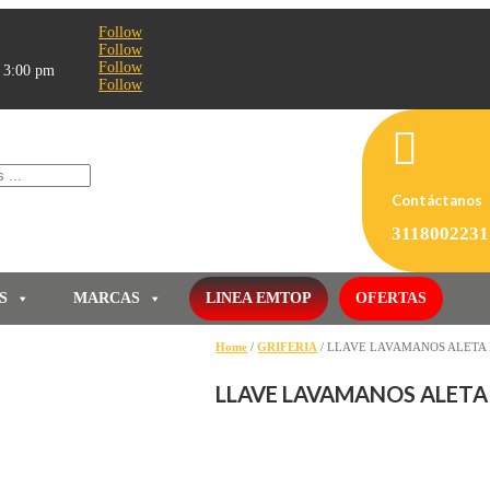
Follow
Follow
Follow
- 3:00 pm
Follow

Contáctanos
3118002231
S
MARCAS
LINEA EMTOP
OFERTAS
Home
/
GRIFERIA
/ LLAVE LAVAMANOS ALETA 
LLAVE LAVAMANOS ALETA