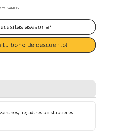
arca:
VARIOS
ecesitas asesoria?
 tu bono de descuento!
 lavamanos, fregaderos o instalaciones