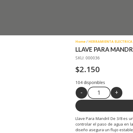
Home
/
HERRAMIENTA ELECTRICA
LLAVE PARA MANDRI
SKU:
000036
$
2.150
104 disponibles
-
+
Quantity
Llave Para Mandril De 3/8 es un
controlar el paso de agua en l
diseño asegura un flujo estable 