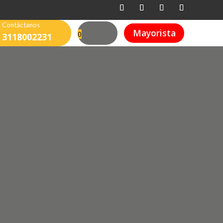
Contáctanos
Mayorista
0
3118002231