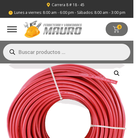
Carrera 8 # 18 - 45

Lunes a viernes: 8:00 am - 6:00 pm - Sábados: 8:00 am - 3:00 pm

0
Búsqueda
de
productos