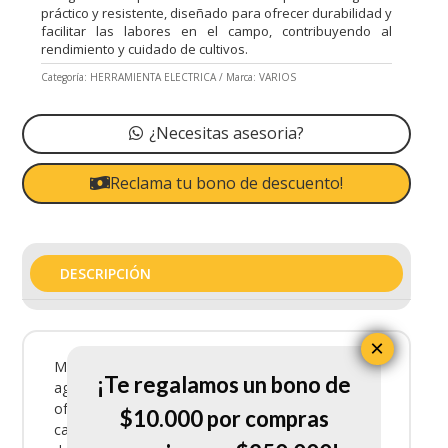
práctico y resistente, diseñado para ofrecer durabilidad y
facilitar las labores en el campo, contribuyendo al
rendimiento y cuidado de cultivos.
Categoría:
HERRAMIENTA ELECTRICA
Marca:
VARIOS
¿Necesitas asesoria?
Reclama tu bono de descuento!
DESCRIPCIÓN
×
Manguera Compresor X Metro es un producto
¡Te regalamos un bono de
agrícola práctico y resistente, diseñado para
ofrecer durabilidad y facilitar las labores en el
$10.000 por compras
campo, contribuyendo al rendimiento y cuidado