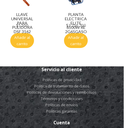
LLAVE
PLANTA
UNIVERSAL
ELECTRICA
PARA
ELITE
$
5.500
$
3.256.700
PULIDORA
6500W RE
DSF 3162
2G65GASO
Añadir al
Añadir al
carrito
carrito
Servicio al cliente
Políticas de privacidad
Política de tratamiento de datos
Políticas de devoluciones y reembolsos
Términos y condiciones
Políticas de envíos
Políticas garantías
Cuenta