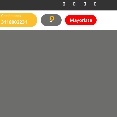
Contáctanos
0
Mayorista
3118002231