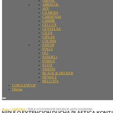
GRIVAL
ABRACOL
AVE
CA MEJIA
CARDENAS
CARIBE
CELLUX
CENTELSA
CILES
CIPLAS
COLIMA
EMTOP
FOCCI
OCI
FANDELI
FURIUS
ELITE
SWEISS
BLACK & DECKER
DEWALT
BELLOTA
LINEA EMTOP
Ofertas
Home
/
GRIFERIA
/ NIPLE O EXTENCION DUCHA PLASTICA KONTIKI
NIPLE O EXTENCION DUCHA PLASTICA KONTI