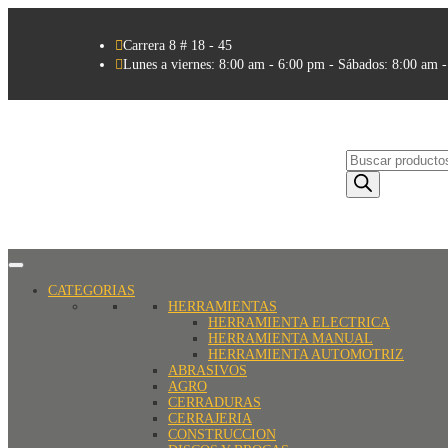

Carrera 8 # 18 - 45

Lunes a viernes: 8:00 am - 6:00 pm - Sábados: 8:00 am 
Búsqueda
de
productos
CATEGORIAS
HERRAMIENTAS
HERRAMIENTA ELECTRICA
HERRAMIENTA MANUAL
HERRAMIENTA AUTOMOTRIZ
ABRASIVOS
AGRO
CERRADURAS
CERRAJERIA
CONSTRUCCION