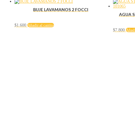
BUJE LAVAMANOS 2 FOCCI
AGUA S
$
1.600
Añadir al carrito
$
7.800
Añadi
Servicio al cliente
Políticas de privacidad
Política de tratamiento de datos
Políticas de devoluciones y reembolsos
Términos y condiciones
Políticas de envíos
Políticas garantías
Cuenta
Mi cuenta
Carrito
Solicitar Crédito
Navegación
Herramientas y maquinaría
Construcción y ferretería
Seguridad industrial
Hogar e iluminación