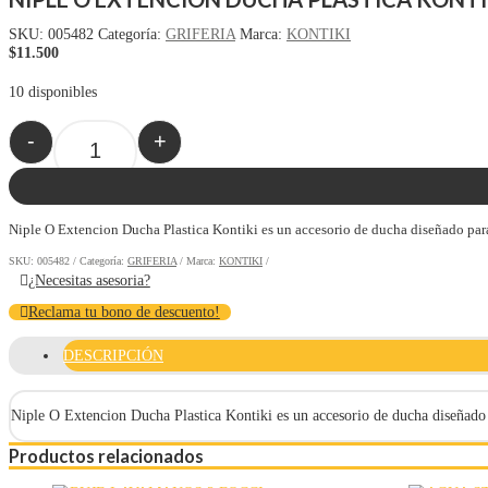
SKU:
005482
Categoría:
GRIFERIA
Marca:
KONTIKI
$
11.500
10 disponibles
-
+
Quantity
Niple O Extencion Ducha Plastica Kontiki es un accesorio de ducha diseñado para 
SKU:
005482
Categoría:
GRIFERIA
Marca:
KONTIKI
¿Necesitas asesoria?
Reclama tu bono de descuento!
DESCRIPCIÓN
Niple O Extencion Ducha Plastica Kontiki es un accesorio de ducha diseñado 
Productos relacionados