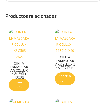
Productos relacionados
CINTA
ENMASCAR
CINTA
AR CELLUX 1
$
4.750
ENMASCAR
563C 24X40
AR CELLUX
$
1.800
1/2 C563
Añadir al
12X20
carrito
Leer
más