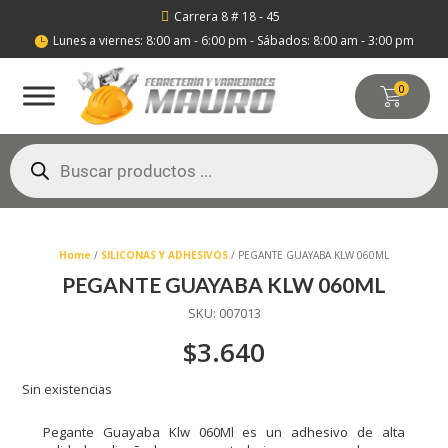
Carrera 8 # 18 - 45

Lunes a viernes: 8:00 am - 6:00 pm - Sábados: 8:00 am - 3:00 pm

0
Búsqueda
de
productos
Home
/
SILICONAS Y ADHESIVOS
/ PEGANTE GUAYABA KLW 060ML
PEGANTE GUAYABA KLW 060ML
SKU:
007013
$
3.640
Sin existencias
Pegante Guayaba Klw 060Ml es un adhesivo de alta