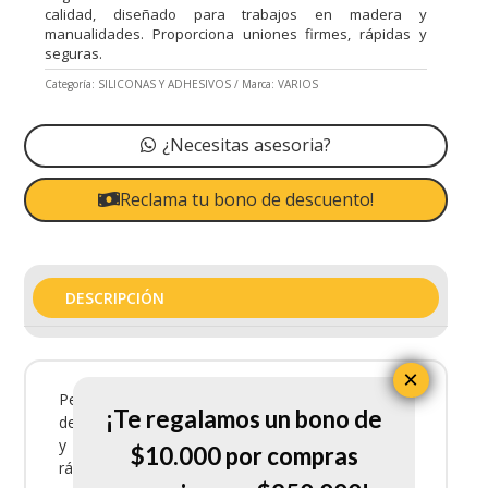
calidad, diseñado para trabajos en madera y
manualidades. Proporciona uniones firmes, rápidas y
seguras.
Categoría:
SILICONAS Y ADHESIVOS
Marca:
VARIOS
¿Necesitas asesoria?
Reclama tu bono de descuento!
DESCRIPCIÓN
×
Pegante Humedo Klw Plus 1/64 es un adhesivo
¡Te regalamos un bono de
de alta calidad, diseñado para trabajos en madera
y manualidades. Proporciona uniones firmes,
$10.000 por compras
rápidas y seguras.