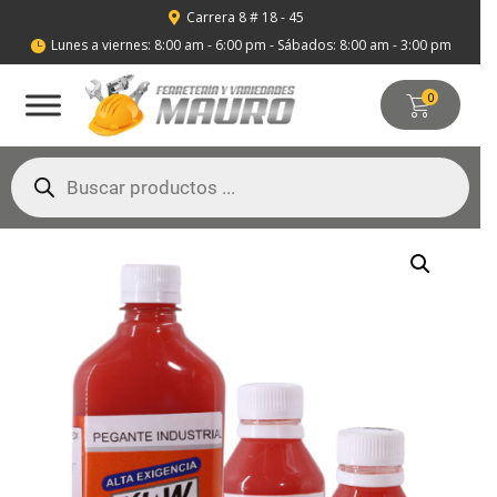
Carrera 8 # 18 - 45

Lunes a viernes: 8:00 am - 6:00 pm - Sábados: 8:00 am - 3:00 pm

0
Búsqueda
de
productos