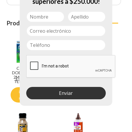
superiores a $250.000!
Productos relacionados
CINTA
CINTA
DOBLE FAZ
EMPAQUE
2M 25MM
TESA
$
12.090
$
5.150
TEK BON
TRASPAREN
TE 2X40
Leer
Añadir al
Enviar
más
carrito