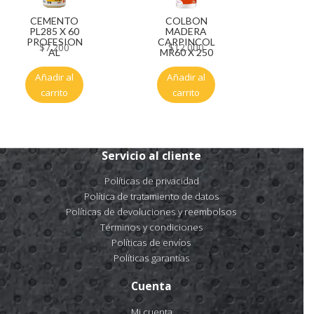
CEMENTO
COLBON
PL285 X 60
MADERA
PROFESION
CARPINCOL
$
7.200
$
12.000
AL
MR60 X 250
Añadir al
Añadir al
carrito
carrito
Servicio al cliente
Políticas de privacidad
Política de tratamiento de datos
Políticas de devoluciones y reembolsos
Términos y condiciones
Políticas de envíos
Políticas garantías
Cuenta
Mi cuenta