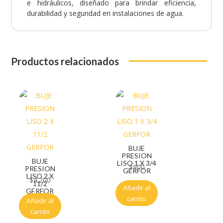
e hidráulicos, diseñado para brindar eficiencia,
durabilidad y seguridad en instalaciones de agua.
Productos relacionados
BUJE
PRESION
BUJE
LISO 1 X 3/4
$
900
PRESION
GERFOR
LISO 2 X
$
4.200
11/2
Añadir al
GERFOR
carrito
Añadir al
carrito