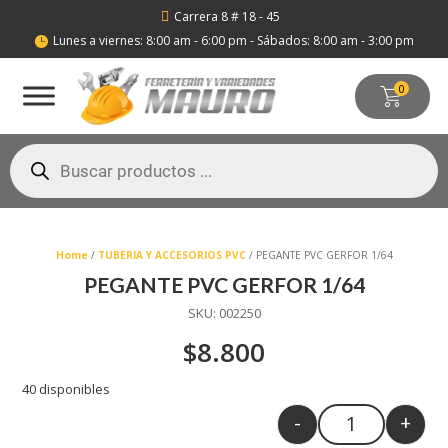
Carrera 8 # 18 - 45

Lunes a viernes: 8:00 am - 6:00 pm - Sábados: 8:00 am - 3:00 pm

0
Búsqueda
de
productos
Home
/
TUBERIA Y ACCESORIOS PVC
/ PEGANTE PVC GERFOR 1/64
PEGANTE PVC GERFOR 1/64
SKU:
002250
$
8.800
40 disponibles
-
+
Quantity