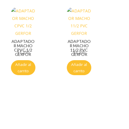
ADAPTADO
ADAPTADO
R MACHO
R MACHO
CPVC 1/2
11/2 PVC
$
1.250
$
3.200
GERFOR
GERFOR
Añadir al
Añadir al
carrito
carrito
Servicio al cliente
Políticas de privacidad
Política de tratamiento de datos
Políticas de devoluciones y reembolsos
Términos y condiciones