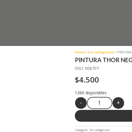
Home
/
Sin categorizar
/ PINTURA
PINTURA THOR NEG
SKU:
008707
$
4.500
1360 disponibles
-
+
Quantity
Categoría:
Sin categorizar