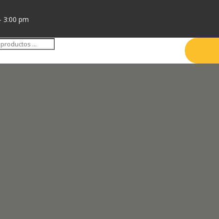
- 3:00 pm
da
tos