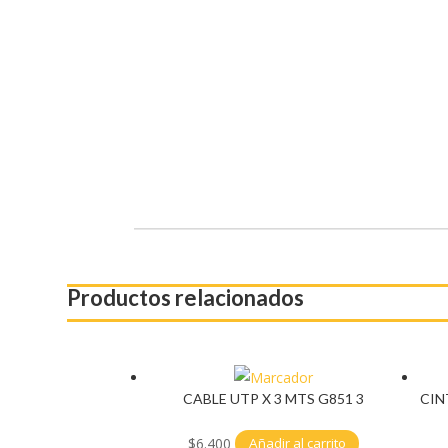
Productos relacionados
CABLE UTP X 3 MTS G851 3
CIN
$
6.400
Añadir al carrito