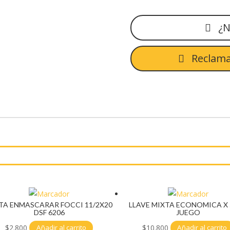
¿N
Reclama
TA ENMASCARAR FOCCI 11/2X20
LLAVE MIXTA ECONOMICA X
DSF 6206
JUEGO
$
2.800
$
10.800
Añadir al carrito
Añadir al carrito