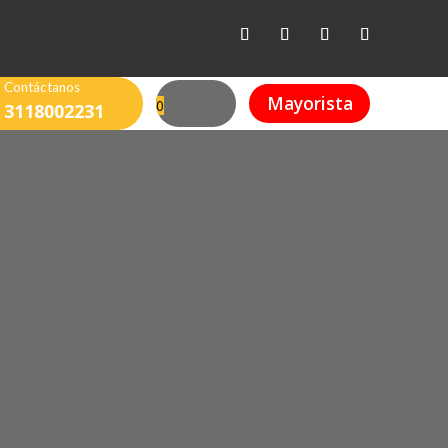
Contáctanos
Mayorista
0
3118002231