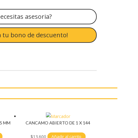
ecesitas asesoria?
 tu bono de descuento!
 5 MM
CANCAMO ABIERTO DE 1 X 144
$
13.600
Añadir al carrito