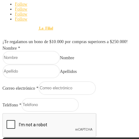
Follow
Follow
Follow
Follow
Diseño y Desarrollo por
La_Filial
© 2025 FERRETERÍA Y VARIEDADES MAURO. Todos lo
¡Te regalamos un bono de $10.000 por compras superiores a $250.000!
Nombre
*
Nombre
Apellidos
Correo electrónico
*
Teléfono
*