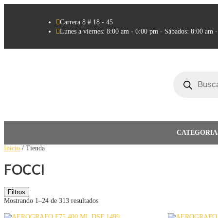

Carrera 8 # 18 - 45

Lunes a viernes: 8:00 am - 6:00 pm - Sábados: 8:00 am 
Búsqueda
de
productos
CATEGORIA
Inicio
/ Tienda
FOCCI
Filtros
Mostrando 1–24 de 313 resultados