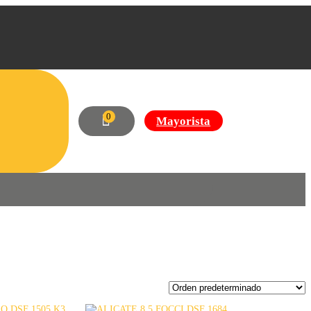
0
Mayorista