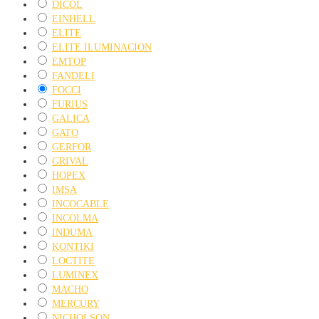
DICOL
EINHELL
ELITE
ELITE ILUMINACION
EMTOP
FANDELI
FOCCI
FURIUS
GALICA
GATO
GERFOR
GRIVAL
HOPEX
IMSA
INCOCABLE
INCOLMA
INDUMA
KONTIKI
LOCTITE
LUMINEX
MACHO
MERCURY
NICHOLSON