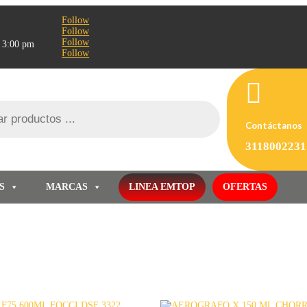
Follow
Follow
Follow
- 3:00 pm
Follow

Contáctanos
3118002231
S
MARCAS
LINEA EMTOP
OFERTAS