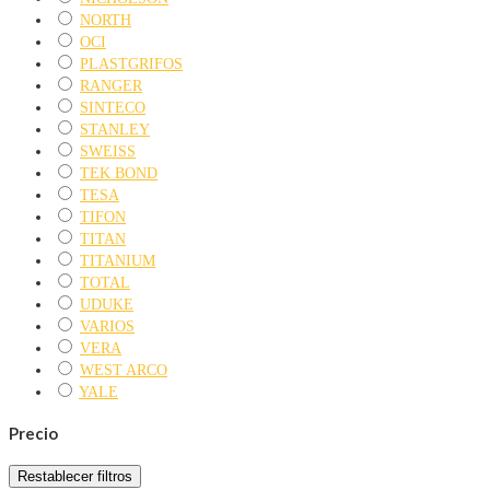
NORTH
OCI
PLASTGRIFOS
RANGER
SINTECO
STANLEY
SWEISS
TEK BOND
TESA
TIFON
TITAN
TITANIUM
TOTAL
UDUKE
VARIOS
VERA
WEST ARCO
YALE
Precio
Restablecer filtros