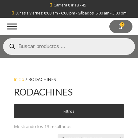
Carrera 8 # 18 - 45

Lunes a viernes: 8:00 am - 6:00 pm - Sábados: 8:00 am - 3:00 pm

0
Búsqueda
de
productos
Inicio
/ RODACHINES
RODACHINES
Filtros
Mostrando los 13 resultados