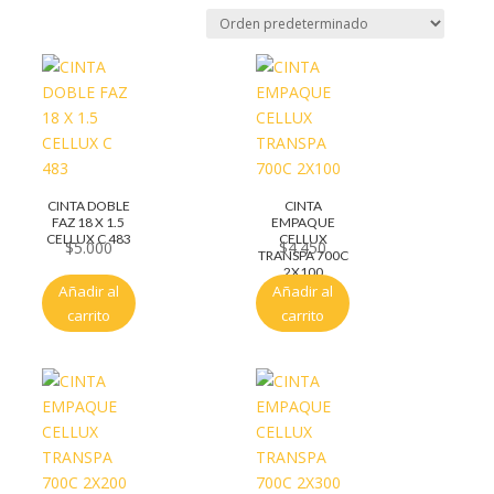
CINTA DOBLE
CINTA
FAZ 18 X 1.5
EMPAQUE
CELLUX C 483
CELLUX
$
5.000
$
4.450
TRANSPA 700C
2X100
Añadir al
Añadir al
carrito
carrito