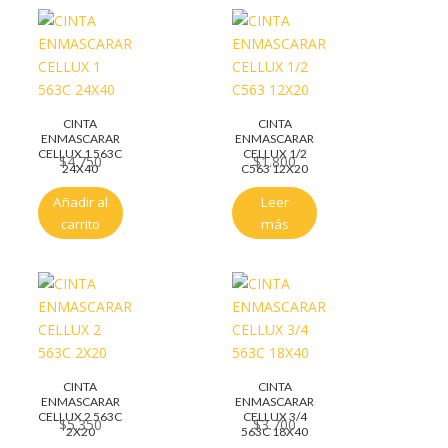
CINTA
CINTA
ENMASCARAR
ENMASCARAR
CELLUX 1 563C
CELLUX 1/2
$
4.750
$
1.800
24X40
C563 12X20
Añadir al
Leer
carrito
más
CINTA
CINTA
ENMASCARAR
ENMASCARAR
CELLUX 2 563C
CELLUX 3/4
$
5.350
$
3.700
2X20
563C 18X40