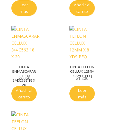
Leer
Añadir al
más
carrito
CINTA
CINTA TEFLON
ENMASCARAR
CELLUX 12MM
CELLUX
X 8 YDS PEQ
$
2.050
$
1.200
3/4.C563 18 X
20
Añadir al
Leer
carrito
más