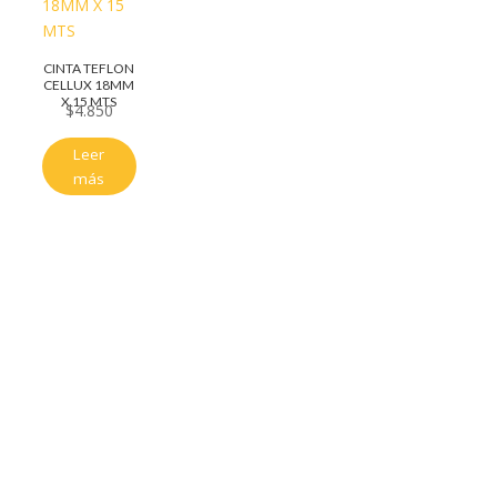
CINTA TEFLON
CELLUX 18MM
X 15 MTS
$
4.850
Leer
más
Servicio al cliente
Políticas de privacidad
Política de tratamiento de datos
Políticas de devoluciones y reembolsos
Términos y condiciones
Políticas de envíos
Políticas garantías