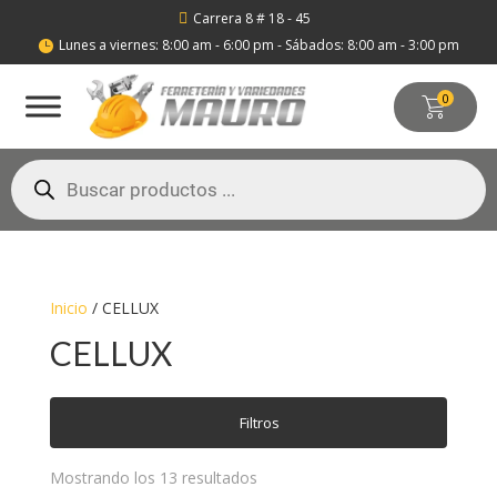
Carrera 8 # 18 - 45

Lunes a viernes: 8:00 am - 6:00 pm - Sábados: 8:00 am - 3:00 pm

0
Búsqueda
de
productos
Inicio
/ CELLUX
CELLUX
Filtros
Mostrando los 13 resultados