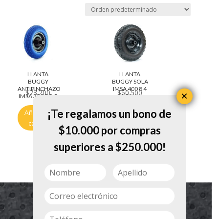
LLANTA
LLANTA
BUGGY
BUGGY SOLA
ANTIPINCHAZO
IMSA 400 8 4
$
73.200
$
50.500
×
IMSA 350 8 5/8
LONA
¡Te regalamos un bono de
Añadir al
Añadir al
carrito
carrito
$10.000 por compras
superiores a $250.000!
Servicio al cliente
Políticas de privacidad
Política de tratamiento de datos