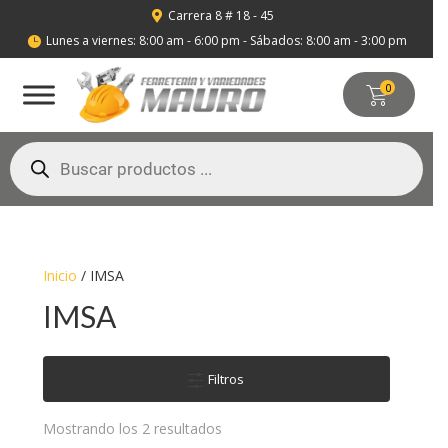
Carrera 8 # 18 - 45

Lunes a viernes: 8:00 am - 6:00 pm - Sábados: 8:00 am - 3:00 pm

0
Búsqueda
de
productos
Inicio
/ IMSA
IMSA
Filtros
Mostrando los 2 resultados