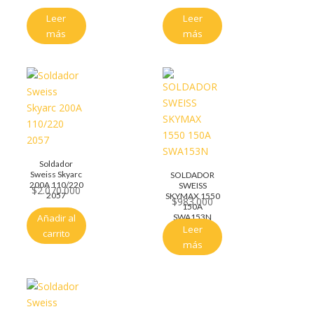
Leer
Leer
más
más
Soldador
Sweiss Skyarc
SOLDADOR
200A 110/220
SWEISS
$
2.070.000
2057
SKYMAX 1550
$
983.000
150A
SWA153N
Añadir al
Leer
carrito
más