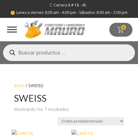
Carrera 8 # 18 - 45

Lunes a viernes: 8:00 am - 6:00 pm - Sábados: 8:00 am - 3:00 pm

0
Búsqueda
de
productos
Inicio
/ SWEISS
SWEISS
Mostrando los 7 resultados