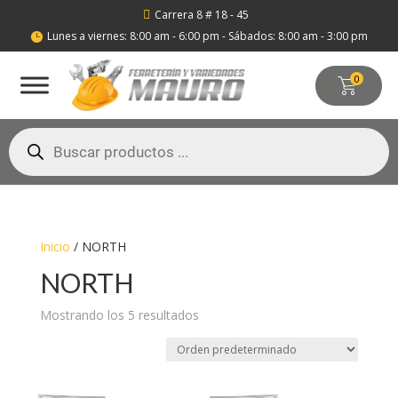
Carrera 8 # 18 - 45

Lunes a viernes: 8:00 am - 6:00 pm - Sábados: 8:00 am - 3:00 pm

0
Búsqueda
de
productos
Inicio
/ NORTH
NORTH
Mostrando los 5 resultados