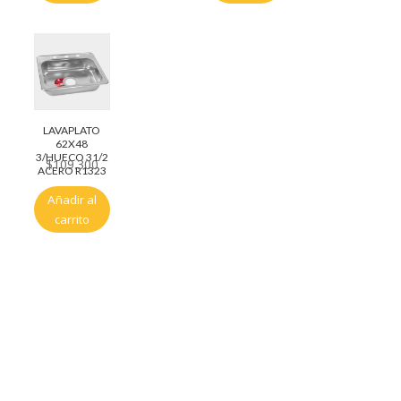
LAVAPLATO
62X48
3/HUECO 31/2
$
109.300
ACERO R1323
Añadir al
carrito
Servicio al cliente
Políticas de privacidad
Política de tratamiento de datos