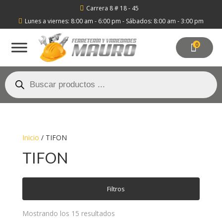
Carrera 8 # 18 - 45

Lunes a viernes: 8:00 am - 6:00 pm - Sábados: 8:00 am - 3:00 pm

0
Búsqueda
de
productos
Inicio
/ TIFON
TIFON
Filtros
Mostrando los 15 resultados