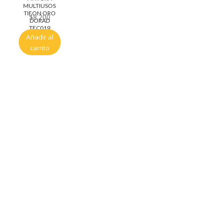
MULTIUSOS
TIFON ORO
$
8.200
DORAD
TFC019
Añadir al
carrito
Servicio al cliente
Políticas de privacidad
Política de tratamiento de datos
Políticas de devoluciones y reembolsos
Términos y condiciones
Políticas de envíos
Políticas garantías
Cuenta