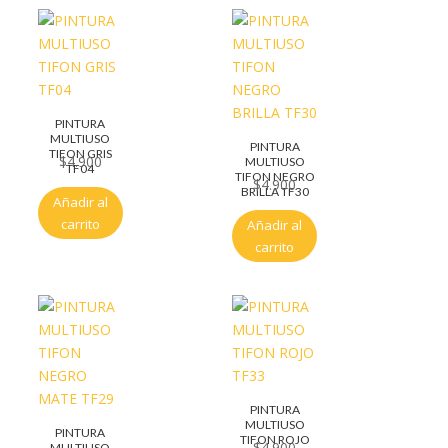
PINTURA
MULTIUSO
PINTURA
TIFON GRIS
$
4.900
MULTIUSO
TF04
TIFON NEGRO
$
4.900
BRILLA TF30
Añadir al
carrito
Añadir al
carrito
PINTURA
MULTIUSO
PINTURA
TIFON ROJO
$
4.900
MULTIUSO