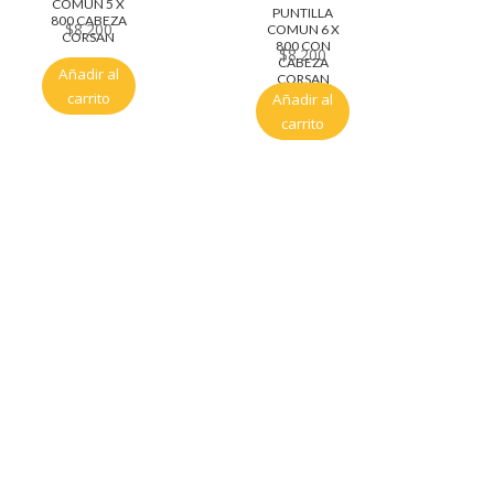
COMUN 5 X
PUNTILLA
800 CABEZA
$
8.200
COMUN 6 X
CORSAN
800 CON
$
8.200
CABEZA
Añadir al
CORSAN
carrito
Añadir al
carrito
Servicio al cliente
Políticas de privacidad
Política de tratamiento de datos
Políticas de devoluciones y reembolsos
Términos y condiciones
Políticas de envíos
Políticas garantías
Cuenta