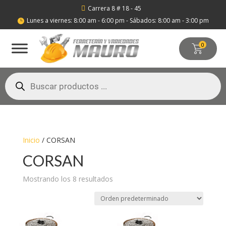
Carrera 8 # 18 - 45

Lunes a viernes: 8:00 am - 6:00 pm - Sábados: 8:00 am - 3:00 pm

0
Búsqueda
de
productos
Inicio
/ CORSAN
CORSAN
Mostrando los 8 resultados