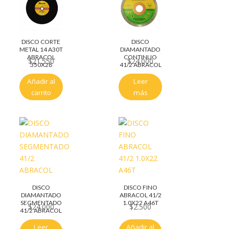
DISCO CORTE
DISCO
METAL 14 A30T
DIAMANTADO
ABRACOL
CONTINUO
$
21.550
$
24.000
350X28
41/2 ABRACOL
Añadir al
Leer
carrito
más
DISCO
DISCO FINO
DIAMANTADO
ABRACOL 41/2
SEGMENTADO
1.0X22 A46T
$
24.000
$
2.500
41/2 ABRACOL
Leer
Añadir al