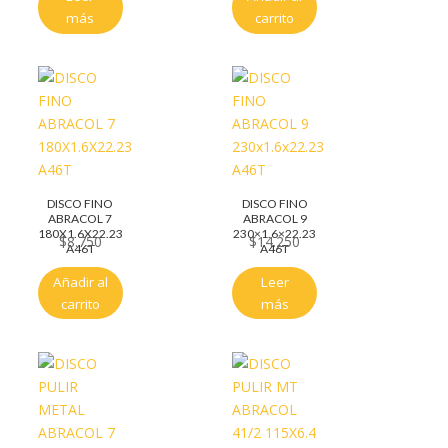
más
carrito
DISCO FINO
DISCO FINO
ABRACOL 7
ABRACOL 9
180X1.6X22.23
230×1.6×22.23
$
8.750
$
14.250
A46T
A46T
Añadir al
Leer
carrito
más