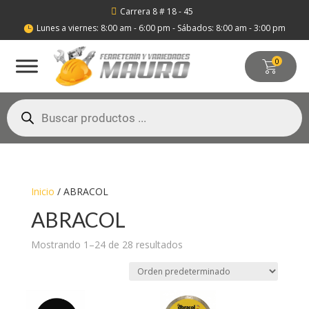
Carrera 8 # 18 - 45

Lunes a viernes: 8:00 am - 6:00 pm - Sábados: 8:00 am - 3:00 pm

0
Búsqueda
de
productos
Inicio
/ ABRACOL
ABRACOL
Mostrando 1–24 de 28 resultados