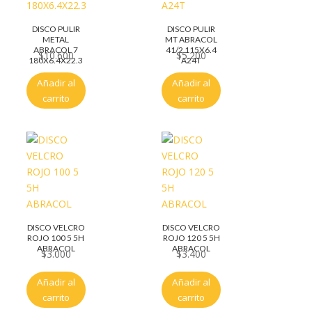
DISCO PULIR
DISCO PULIR
METAL
MT ABRACOL
ABRACOL 7
41/2 115X6.4
$
10.600
$
5.200
180X6.4X22.3
A24T
Añadir al
Añadir al
carrito
carrito
DISCO VELCRO
DISCO VELCRO
ROJO 100 5 5H
ROJO 120 5 5H
ABRACOL
ABRACOL
$
3.000
$
3.400
Añadir al
Añadir al
carrito
carrito