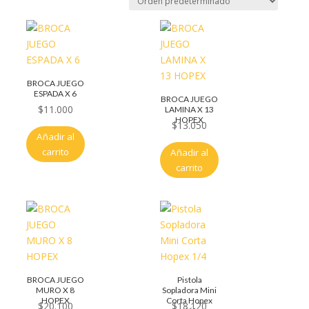
BROCA JUEGO
ESPADA X 6
BROCA JUEGO
$
11.000
LAMINA X 13
HOPEX
$
13.050
Añadir al
carrito
Añadir al
carrito
BROCA JUEGO
Pistola
MURO X 8
Sopladora Mini
HOPEX
Corta Hopex
$
20.100
$
18.120