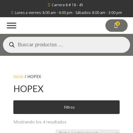
Carrera 8 # 18 - 45

Lunes a viernes: 8:00 am - 6:00 pm - Sábados: 8:00 am - 3:00 pm

0
Búsqueda
de
productos
Inicio
/ HOPEX
HOPEX
Filtros
Mostrando los 4 resultados