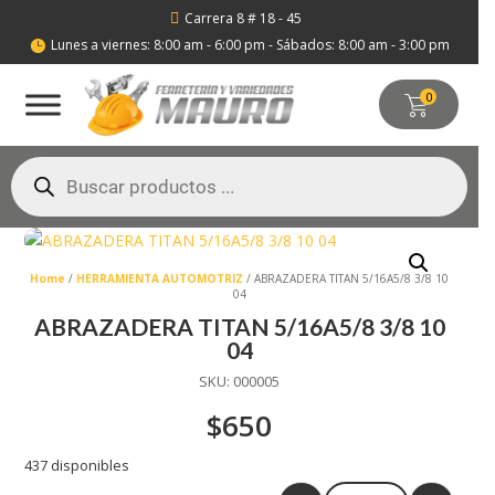
Carrera 8 # 18 - 45

Lunes a viernes: 8:00 am - 6:00 pm - Sábados: 8:00 am - 3:00 pm

0
Búsqueda
de
productos
Home
/
HERRAMIENTA AUTOMOTRIZ
/ ABRAZADERA TITAN 5/16A5/8 3/8 10
04
ABRAZADERA TITAN 5/16A5/8 3/8 10
04
SKU:
000005
$
650
437 disponibles