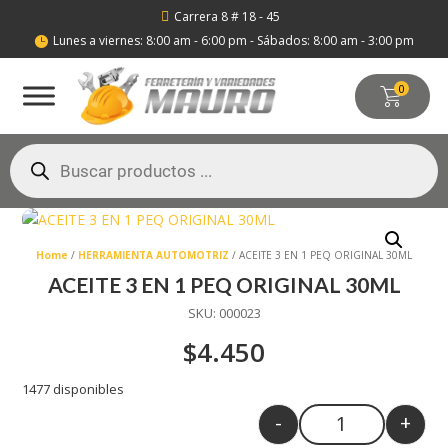
Carrera 8 # 18 - 45

Lunes a viernes: 8:00 am - 6:00 pm - Sábados: 8:00 am - 3:00 pm

0
Búsqueda
de
productos
Home
/
HERRAMIENTA AUTOMOTRIZ
/ ACEITE 3 EN 1 PEQ ORIGINAL 30ML
ACEITE 3 EN 1 PEQ ORIGINAL 30ML
SKU:
000023
$
4.450
1477 disponibles
-
+
Quantity