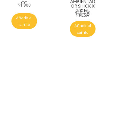
AMBIENTAD
CC
$
1.900
OR SHICK X
100 ML
$
10.400
FRESA
Añadir al
carrito
Añadir al
carrito
Servicio al cliente
Políticas de privacidad
Política de tratamiento de datos
Políticas de devoluciones y reembolsos
Términos y condiciones
Políticas de envíos
Políticas garantías
Cuenta
Mi cuenta
Carrito