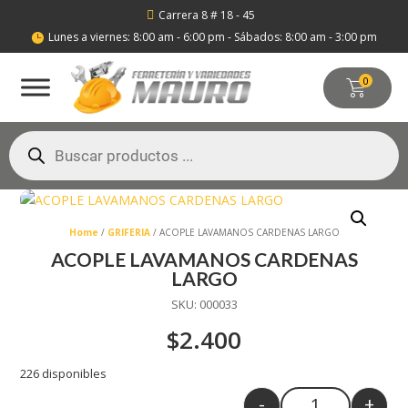
Carrera 8 # 18 - 45

Lunes a viernes: 8:00 am - 6:00 pm - Sábados: 8:00 am - 3:00 pm

0
Búsqueda
de
productos
Home
/
GRIFERIA
/ ACOPLE LAVAMANOS CARDENAS LARGO
ACOPLE LAVAMANOS CARDENAS
LARGO
SKU:
000033
$
2.400
226 disponibles
-
+