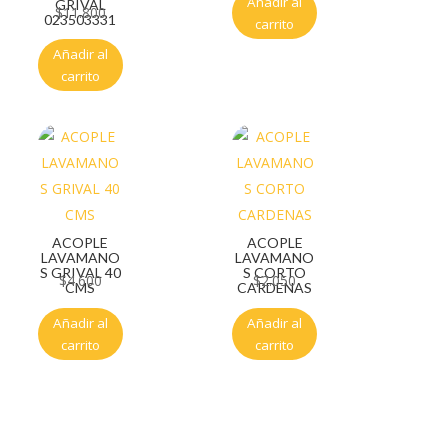
Añadir al
GRIVAL
$
11.800
023503331
carrito
Añadir al
carrito
ACOPLE
ACOPLE
LAVAMANO
LAVAMANO
S GRIVAL 40
S CORTO
$
4.600
$
2.050
CMS
CARDENAS
Añadir al
Añadir al
carrito
carrito
Servicio al cliente