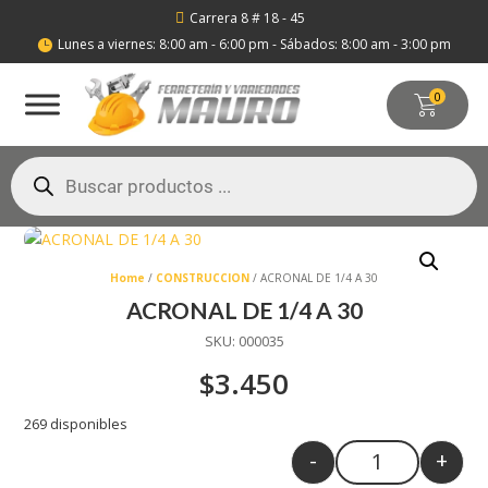
Carrera 8 # 18 - 45

Lunes a viernes: 8:00 am - 6:00 pm - Sábados: 8:00 am - 3:00 pm

0
Búsqueda
de
productos
Home
/
CONSTRUCCION
/ ACRONAL DE 1/4 A 30
ACRONAL DE 1/4 A 30
SKU:
000035
$
3.450
269 disponibles
-
+
Quantity