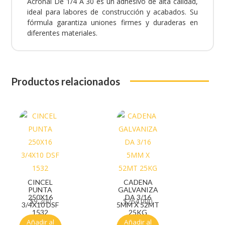
Acronal De 1/4 A 30 es un adhesivo de alta calidad,
ideal para labores de construcción y acabados. Su
fórmula garantiza uniones firmes y duraderas en
diferentes materiales.
Productos relacionados
CINCEL
CADENA
PUNTA
GALVANIZA
250X16
DA 3/16
$
9.200
$
264.000
3/4X10 DSF
5MM X 52MT
1532
25KG
Añadir al
Añadir al