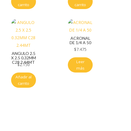
carrito
carrito
ACRONAL
DE 1/4 A 50
$
7.475
ANGULO 2.5
X 2.5 0.32MM
Leer
C28 2.44MT
$
2.150
más
Añadir al
carrito
Servicio al cliente
Políticas de privacidad
Política de tratamiento de datos