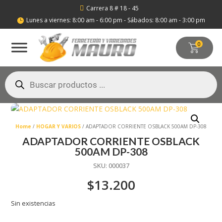
Carrera 8 # 18 - 45

Lunes a viernes: 8:00 am - 6:00 pm - Sábados: 8:00 am - 3:00 pm

0
Búsqueda
de
productos
Home
/
HOGAR Y VARIOS
/ ADAPTADOR CORRIENTE OSBLACK 500AM DP-308
ADAPTADOR CORRIENTE OSBLACK
500AM DP-308
SKU:
000037
$
13.200
Sin existencias