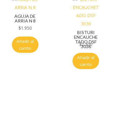
AGUJA DE
ARRIA N 8
$
1.950
BISTURI
ENCAUCHE
Añadir al
TADO DSF
$
2.300
3036
carrito
Añadir al
carrito
Servicio al cliente
Políticas de privacidad
Política de tratamiento de datos
Políticas de devoluciones y reembolsos
Términos y condiciones
Políticas de envíos
Políticas garantías