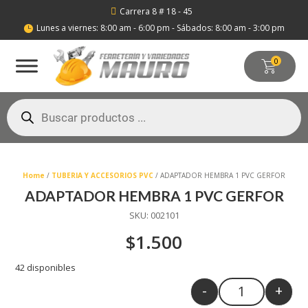
Carrera 8 # 18 - 45

Lunes a viernes: 8:00 am - 6:00 pm - Sábados: 8:00 am - 3:00 pm

0
Búsqueda
de
productos
Home
/
TUBERIA Y ACCESORIOS PVC
/ ADAPTADOR HEMBRA 1 PVC GERFOR
ADAPTADOR HEMBRA 1 PVC GERFOR
SKU:
002101
$
1.500
42 disponibles
-
+
Quantity