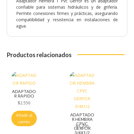
Adaptador Hembra 1 Pvc Gerfor es un adaptador
confiable para sistemas hidráulicos y de grifería.
Permite conexiones firmes y prácticas, asegurando
compatibilidad y resistencia en instalaciones de
agua.
Productos relacionados
ADAPTADO
R RAPIDO
$
2.550
ADAPTADO
Añadir al
R HEMBRA
carrito
CPVC
$
1.750
GERFOR
3/4X1/2