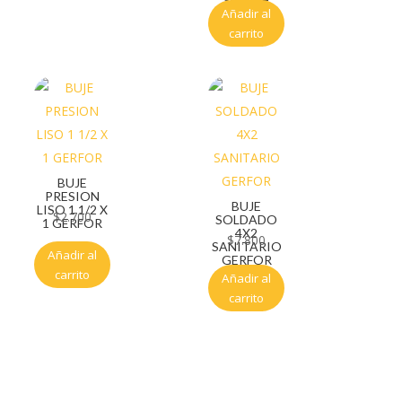
Añadir al
carrito
BUJE
PRESION
BUJE
LISO 1 1/2 X
$
2.700
SOLDADO
1 GERFOR
4X2
$
7.800
SANITARIO
Añadir al
GERFOR
carrito
Añadir al
carrito
Servicio al cliente